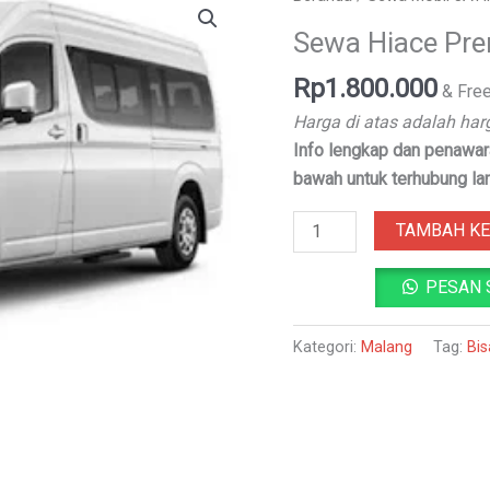
Sewa
Sewa Hiace Pr
Hiace
Premio
Rp
1.800.000
& Fre
Malang
Harga di atas adalah har
Info lengkap dan penawara
bawah untuk terhubung la
TAMBAH KE
PESAN 
Kategori:
Malang
Tag:
Bis