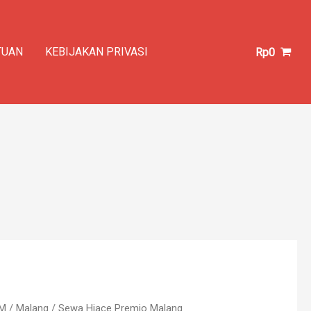
TUAN
KEBIJAKAN PRIVASI
Rp
0
IM
/
Malang
/ Sewa Hiace Premio Malang