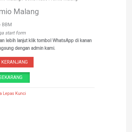
emio Malang
e BBM
ga start form
n lebih lanjut klik tombol WhatsApp di kanan
ngsung dengan admin kami.
 KERANJANG
SEKARANG
a Lepas Kunci