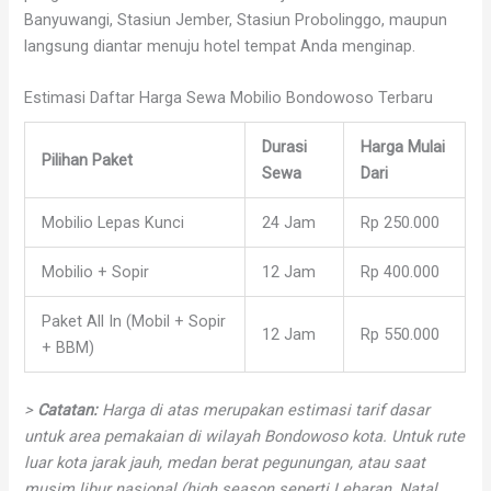
Banyuwangi, Stasiun Jember, Stasiun Probolinggo, maupun
langsung diantar menuju hotel tempat Anda menginap.
Estimasi Daftar Harga Sewa Mobilio Bondowoso Terbaru
Durasi
Harga Mulai
Pilihan Paket
Sewa
Dari
Mobilio Lepas Kunci
24 Jam
Rp 250.000
Mobilio + Sopir
12 Jam
Rp 400.000
Paket All In (Mobil + Sopir
12 Jam
Rp 550.000
+ BBM)
>
Catatan:
Harga di atas merupakan estimasi tarif dasar
untuk area pemakaian di wilayah Bondowoso kota. Untuk rute
luar kota jarak jauh, medan berat pegunungan, atau saat
musim libur nasional (high season seperti Lebaran, Natal,