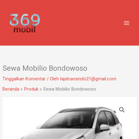
Lewati
ke
konten
Sewa Mobilio Bondowoso
Tinggalkan Komentar
/ Oleh
lajatransindo21@gmail.com
Beranda
Produk
Sewa Mobilio Bondowoso
Kuantitas
Sewa
Mobilio
Bondowoso