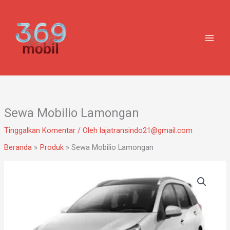
Lewati
ke
konten
Sewa Mobilio Lamongan
Tinggalkan Komentar
/ Oleh
lajatransindo21@gmail.com
Beranda
Produk
Sewa Mobilio Lamongan
Kuantitas
Sewa
Mobilio
Lamongan