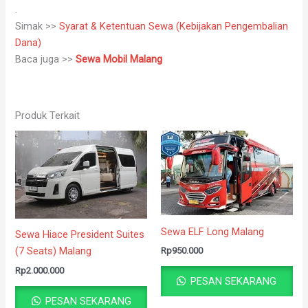
.
Simak >>
Syarat & Ketentuan Sewa (Kebijakan Pengembalian
Dana)
Baca juga >>
Sewa Mobil Malang
Produk Terkait
Sewa ELF Long Malang
Sewa Hiace President Suites
(7 Seats) Malang
Rp
950.000
Rp
2.000.000
PESAN SEKARANG
PESAN SEKARANG