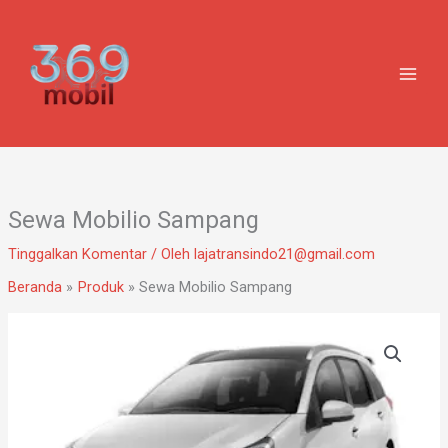
Lewati
ke
konten
Sewa Mobilio Sampang
Tinggalkan Komentar
/ Oleh
lajatransindo21@gmail.com
Beranda
Produk
Sewa Mobilio Sampang
Kuantitas
Sewa
Mobilio
Sampang