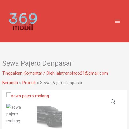
Lewati
ke
konten
Sewa Pajero Denpasar
Tinggalkan Komentar
/ Oleh
lajatransindo21@gmail.com
Beranda
Produk
Sewa Pajero Denpasar
Kuantitas
Sewa
Pajero
Denpasar